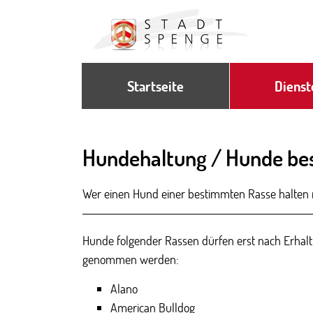
Zum Header
Zum Hauptinhalt
Zum Footer
Zum Hauptinhalt springen
Startseite
Dienst
Hundehaltung / Hunde be
Kurzbeschreibung
Wer einen Hund einer bestimmten Rasse halten m
Beschreibung
Hunde folgender Rassen dürfen erst nach Erhalt
genommen werden:
Alano
American Bulldog