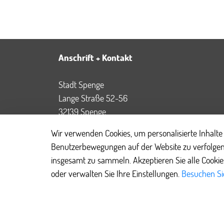
Anschrift + Kontakt
Stadt Spenge
Lange Straße 52-56
32139 Spenge
Tel: 05225 8768-0
Wir verwenden Cookies, um personalisierte Inhalte 
Fax: 05225 8768-55
Benutzerbewegungen auf der Website zu verfolgen
Mail:
info@spenge.de
insgesamt zu sammeln. Akzeptieren Sie alle Cooki
Web:
www.spenge.de
oder verwalten Sie Ihre Einstellungen.
Besuchen Sie