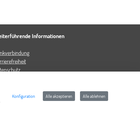
iterführende Informationen
nkverbindung
rrierefreiheit
tenschutz
Q - häufig gestellte Fragen
pressum
ntaktformular
Konfiguration
Alle akzeptieren
Alle ablehnen
,
tzungsbedingungen
okie-Richtlinie