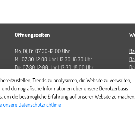
Öffnungszeiten
We
Mo, Di, Fr: 07:30-12:00 Uhr
Ba
Mi: 07:30-12:00 Uhr I 13:30-16:30 Uhr
Ba
Do: 07:30-12:00 Uhr I 13:30-18:00 Uhr
Da
FA
Bürgerbüro nur mit Termin!
bereitzustellen, Trends zu analysieren, die Website zu verwalten,
Im
Link zur Online-Terminvergabe
 und demografische Informationen über unsere Benutzerbasis
Ko
es, um die bestmögliche Erfahrung auf unserer Website zu machen
Nu
und nach Vereinbarung
 unsere Datenschutzrichtlinie
Co