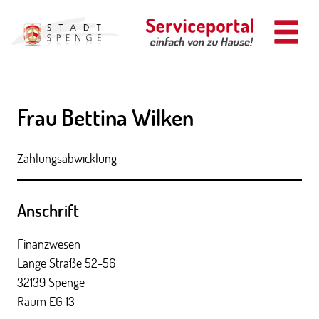
Zum Header
Zum Hauptinhalt
Zum Footer
Zum Hauptinhalt springen
Frau Bettina Wilken
Zahlungsabwicklung
Anschrift
Finanzwesen
Lange Straße
52-56
32139
Spenge
Raum EG 13