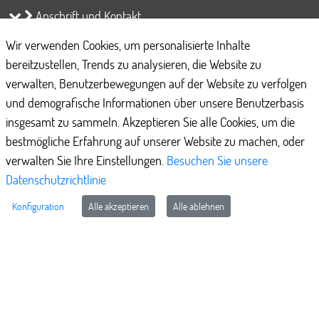
Anschrift und Kontakt
Wir verwenden Cookies, um personalisierte Inhalte
Öffnungszeiten
bereitzustellen, Trends zu analysieren, die Website zu
Weiterführende Informationen
verwalten, Benutzerbewegungen auf der Website zu verfolgen
und demografische Informationen über unsere Benutzerbasis
Bankverbindung
insgesamt zu sammeln. Akzeptieren Sie alle Cookies, um die
Barrierefreiheit
bestmögliche Erfahrung auf unserer Website zu machen, oder
Datenschutz
verwalten Sie Ihre Einstellungen.
Besuchen Sie unsere
FAQ - häufig gestellte Fragen
Datenschutzrichtlinie
Impressum
Konfiguration
Alle akzeptieren
Alle ablehnen
Kontaktformular
Nutzungsbedingungen
Cookie-Richtlinie